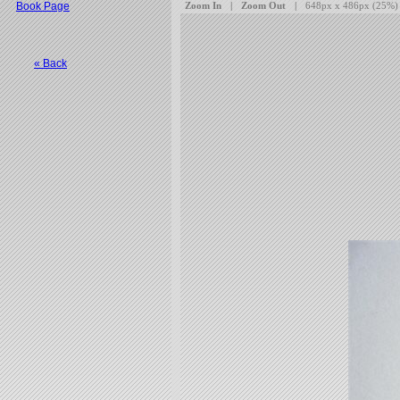
Book Page
« Back