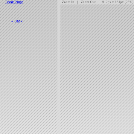
Book Page
« Back