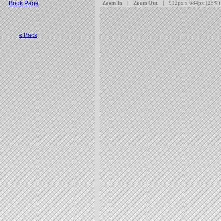
Book Page
« Back