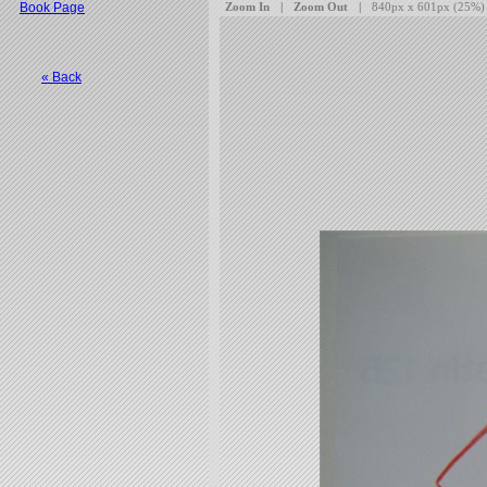
Book Page
« Back