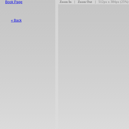
Book Page
« Back